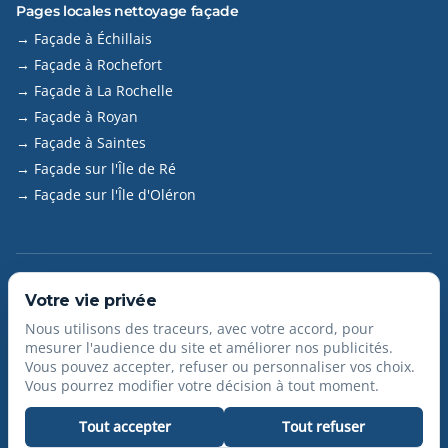
Pages locales nettoyage façade
→ Façade à Échillais
→ Façade à Rochefort
→ Façade à La Rochelle
→ Façade à Royan
→ Façade à Saintes
→ Façade sur l'Île de Ré
→ Façade sur l'Île d'Oléron
©
2026
Nettoyage APTEL – Hendrix Aptel. Tous droits
Votre vie privée
réservés.
Nous utilisons des traceurs, avec votre accord, pour
SIRET : 84031689700015
mesurer l'audience du site et améliorer nos publicités.
À propos
Contact
Mentions légales
Plan du site
Vous pouvez accepter, refuser ou personnaliser vos choix.
Gérer les cookies
Vous pourrez modifier votre décision à tout moment.
Tout accepter
Tout refuser