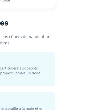
ondeur.
les
lichens côtiers demandent une
itime.
 particulière aux dépôts
ne propose jamais un devis
 Je travaille à la main et en