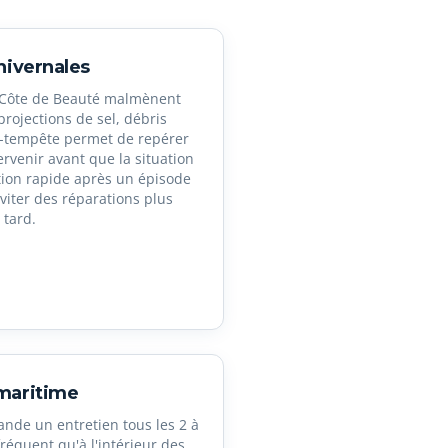
hivernales
a Côte de Beauté malmènent
 projections de sel, débris
t-tempête permet de repérer
ervenir avant que la situation
tion rapide après un épisode
iter des réparations plus
 tard.
maritime
nde un entretien tous les 2 à
réquent qu'à l'intérieur des