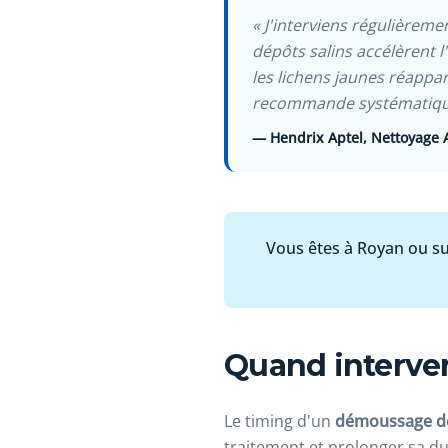
« J'interviens régulièreme
dépôts salins accélèrent 
les lichens jaunes réappa
recommande systématique
— Hendrix Aptel, Nettoyage 
Vous êtes à Royan ou su
Quand interven
Le timing d'un
démoussage de
traitement et prolonger sa du