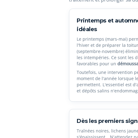
Printemps et automne
idéales
Le printemps (mars-mai) perm
l'hiver et de préparer la toit
(septembre-novembre) élimine
les intempéries. Ce sont les 
favorables pour un
démoussag
Toutefois, une intervention pe
moment de l'année lorsque le
permettent. L'essentiel est d
et dépôts salins n'endommage
Dès les premiers sign
Traînées noires, lichens jaun
s'épaississent… N'attendez pa