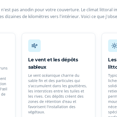
 n'est pas anodin pour votre couverture. Le climat littoral
s dizaines de kilomètres vers l'intérieur. Voici ce que j'obs
Le vent et les dépôts
Les
sableux
litt
bruns
Le vent océanique charrie du
Typi
ment
sable fin et des particules qui
lich
tion
s'accumulent dans les gouttières,
solid
l'œil
les interstices entre les tuiles et
reti
é de
les rives. Ces dépôts créent des
perm
zones de rétention d'eau et
mouss
favorisent l'installation des
néce
végétaux.
spéc