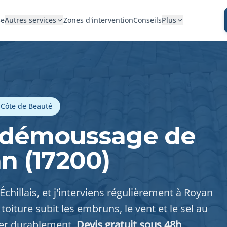
se
Autres services
Zones d'intervention
Conseils
Plus
a Côte de Beauté
 démoussage de
an (17200)
 Échillais, et j'interviens régulièrement à Royan
toiture subit les embruns, le vent et le sel au
éger durablement.
Devis gratuit sous 48h
.