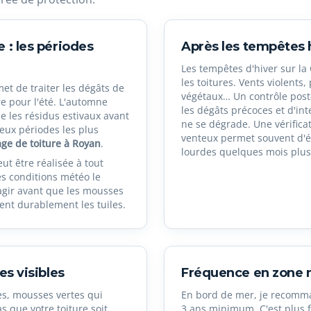
 : les périodes
Après les tempêtes 
Les tempêtes d'hiver sur l
les toitures. Vents violents,
et de traiter les dégâts de
végétaux… Un contrôle pos
ure pour l'été. L'automne
les dégâts précoces et d'int
 les résidus estivaux avant
ne se dégrade. Une vérifica
deux périodes les plus
venteux permet souvent d'év
e de toiture à Royan
.
lourdes quelques mois plus
ut être réalisée à tout
s conditions météo le
'agir avant que les mousses
nt durablement les tuiles.
es visibles
Fréquence en zone 
es, mousses vertes qui
En bord de mer, je recomma
s que votre toiture soit
3 ans minimum. C'est plus f