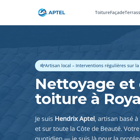
Toiture
Façade
Terras
Artisan local – Interventions régulières sur l
Nettoyage et
toiture à Roy
Je suis
Hendrix Aptel
, artisan basé à
et sur toute la Côte de Beauté. Votre 
quotidien — je suis là pour la prot