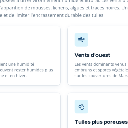
exposées à un environnement humide et littoral. Les vents d'
apparition de mousses, lichens, algues et traces noires. Un
re et de limiter l'encrassement durable des tuiles.
Vents d'ouest
etient une humidité
Les vents dominants venus d
 peuvent rester humides plus
embruns et spores végétale
e et en hiver.
sur les couvertures de Marsi
Tuiles plus poreuses