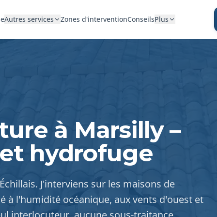
se
Autres services
Zones d'intervention
Conseils
Plus
ure à Marsilly –
et hydrofuge
 Échillais. J'interviens sur les maisons de
posé à l'humidité océanique, aux vents d'ouest et
 interlocuteur, aucune sous-traitance.