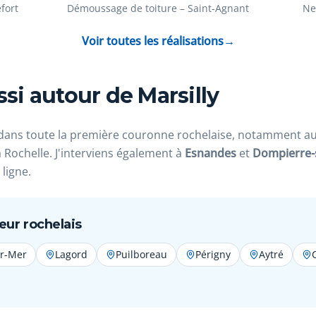
fort
Démoussage de toiture – Saint-Agnant
Ne
Après
Avant
Après
Avan
Voir toutes les réalisations
→
ssi autour de Marsilly
dans toute la première couronne rochelaise, notamment auto
Rochelle. J'interviens également à
Esnandes
et
Dompierre-
ligne.
ur rochelais
ur-Mer
Lagord
Puilboreau
Périgny
Aytré