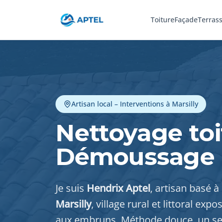
Toiture
Façade
Terras
Artisan local – Interventions à Marsilly
Nettoyage toit
Démoussage 
Je suis
Hendrix Aptel
, artisan basé à
Marsilly
, village rural et littoral ex
aux embruns. Méthode douce, un seul