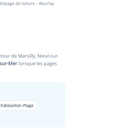
ttoyage de toiture – Beurlay
t
Après
ur de Marsilly, Nieul-sur-
sur-Mer
lorsque les pages
Châtelaillon-Plage