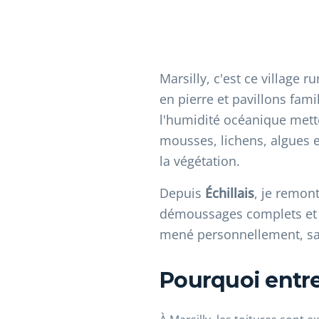
Marsilly, c'est ce village 
en pierre et pavillons fami
l'humidité océanique mette
mousses, lichens, algues e
la végétation.
Depuis
Échillais
, je remon
démoussages complets et l
mené personnellement, sans
Pourquoi entret