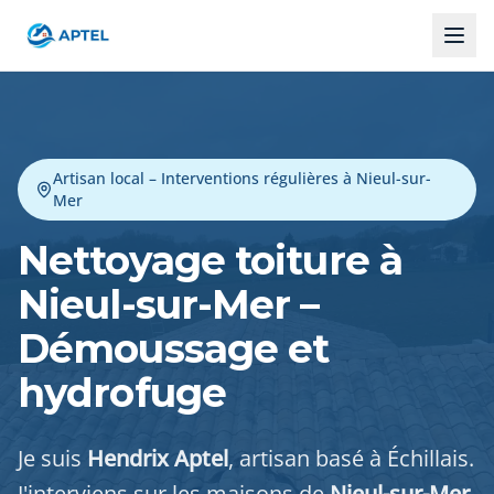
Artisan local – Interventions régulières à Nieul-sur-
Mer
Nettoyage toiture à
Nieul-sur-Mer –
Démoussage et
hydrofuge
Je suis
Hendrix Aptel
, artisan basé à Échillais.
J'interviens sur les maisons de
Nieul-sur-Mer
,