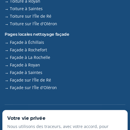
→ Toiture à Royan
→ Toiture à Saintes
→ Toiture sur l'Île de Ré
→ Toiture sur l'Île d'Oléron
Pages locales nettoyage façade
→ Façade à Échillais
→ Façade à Rochefort
→ Façade à La Rochelle
→ Façade à Royan
→ Façade à Saintes
→ Façade sur l'Île de Ré
→ Façade sur l'Île d'Oléron
©
2026
Nettoyage APTEL – Hendrix Aptel. Tous droits
Votre vie privée
réservés.
Nous utilisons des traceurs, avec votre accord, pour
SIRET : 84031689700015